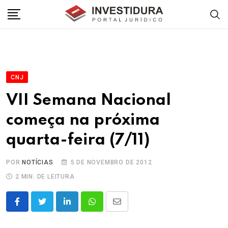
Skip
to
content
CNJ
VII Semana Nacional
começa na próxima
quarta-feira (7/11)
POR
NOTÍCIAS
5 DE NOVEMBRO DE 2012
2 MIN. DE LEITURA
LinkedIn
Whatsapp
Share
via