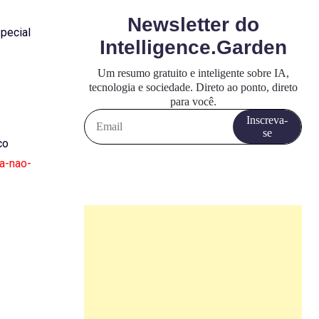
pecial
co
pa-nao-