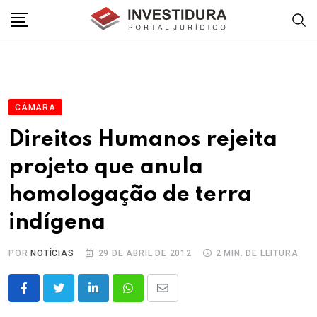
Skip
to
content
CÂMARA
Direitos Humanos rejeita
projeto que anula
homologação de terra
indígena
POR
NOTÍCIAS
29 DE ABRIL DE 2012
2 MIN. DE LEITURA
LinkedIn
Whatsapp
Share
via