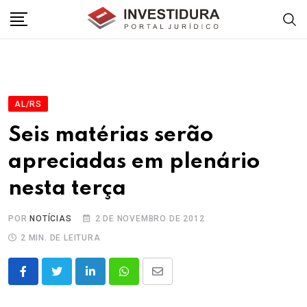
Skip
to
content
AL/RS
Seis matérias serão
apreciadas em plenário
nesta terça
POR
NOTÍCIAS
2 DE NOVEMBRO DE 2012
2 MIN. DE LEITURA
LinkedIn
Whatsapp
Share
via