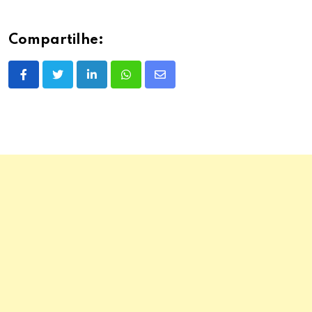
Compartilhe:
LinkedIn
Whatsapp
Share
via
Email