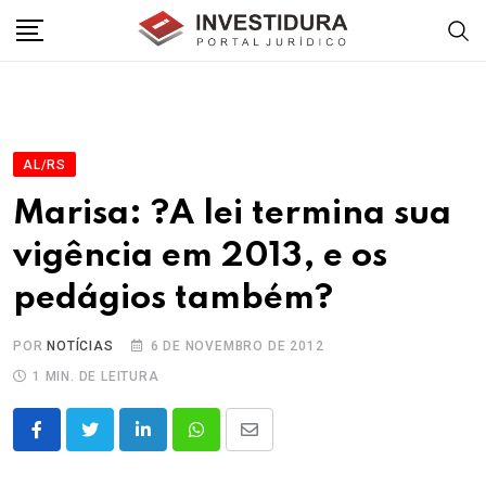
Skip
to
content
AL/RS
Marisa: ?A lei termina sua
vigência em 2013, e os
pedágios também?
POR
NOTÍCIAS
6 DE NOVEMBRO DE 2012
1 MIN. DE LEITURA
LinkedIn
Whatsapp
Share
via