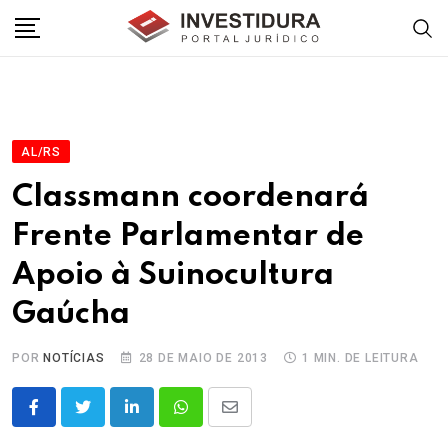
Skip
to
content
AL/RS
Classmann coordenará
Frente Parlamentar de
Apoio à Suinocultura
Gaúcha
POR
NOTÍCIAS
28 DE MAIO DE 2013
1 MIN. DE LEITURA
LinkedIn
Whatsapp
Share
via