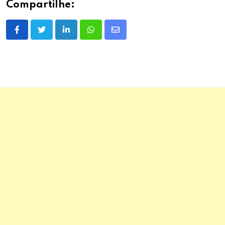
Compartilhe:
LinkedIn
Whatsapp
Share
via
Email