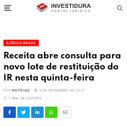
Skip
to
content
AGÊNCIA BRASIL
Receita abre consulta para
novo lote de restituição do
IR nesta quinta-feira
POR
NOTÍCIAS
6 DE NOVEMBRO DE 2012
1 MIN. DE LEITURA
LinkedIn
Whatsapp
Share
via