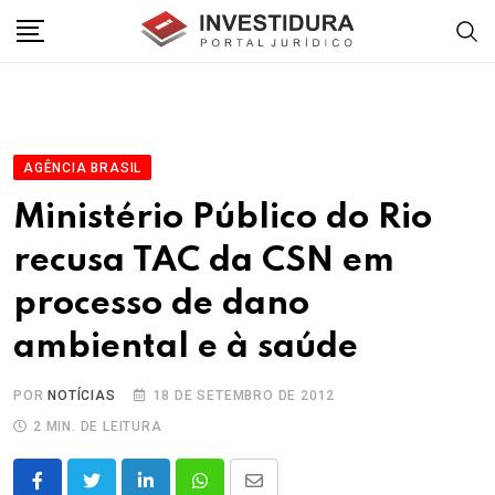
Skip
to
content
AGÊNCIA BRASIL
Ministério Público do Rio
recusa TAC da CSN em
processo de dano
ambiental e à saúde
POR
NOTÍCIAS
18 DE SETEMBRO DE 2012
2 MIN. DE LEITURA
LinkedIn
Whatsapp
Share