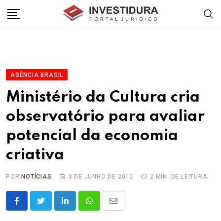
Skip
to
content
AGÊNCIA BRASIL
Ministério da Cultura cria
observatório para avaliar
potencial da economia
criativa
POR
NOTÍCIAS
3 DE JUNHO DE 2012
2 MIN. DE LEITURA
LinkedIn
Whatsapp
Share
via