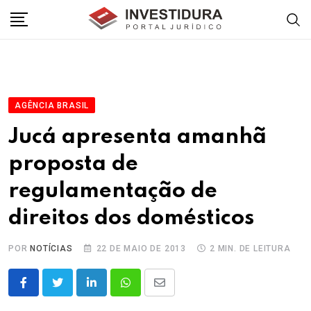
Skip
to
content
AGÊNCIA BRASIL
Jucá apresenta amanhã
proposta de
regulamentação de
direitos dos domésticos
POR
NOTÍCIAS
22 DE MAIO DE 2013
2 MIN. DE LEITURA
LinkedIn
Whatsapp
Share
via