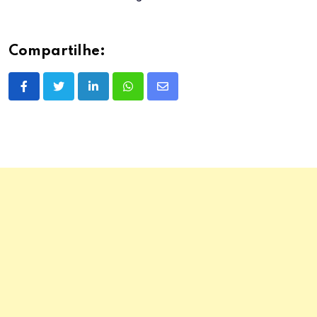
Compartilhe:
LinkedIn
Whatsapp
Share
via
Email