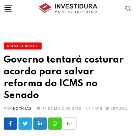
Skip
to
content
AGÊNCIA BRASIL
Governo tentará costurar
acordo para salvar
reforma do ICMS no
Senado
POR
NOTÍCIAS
22 DE MAIO DE 2013
4 MIN. DE LEITURA
LinkedIn
Whatsapp
Share
via