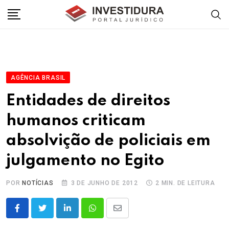
Skip
to
content
AGÊNCIA BRASIL
Entidades de direitos
humanos criticam
absolvição de policiais em
julgamento no Egito
POR
NOTÍCIAS
3 DE JUNHO DE 2012
2 MIN. DE LEITURA
LinkedIn
Whatsapp
Share
via