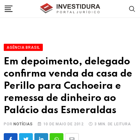
Skip
to
content
AGÊNCIA BRASIL
Em depoimento, delegado
confirma venda da casa de
Perillo para Cachoeira e
remessa de dinheiro ao
Palácio das Esmeraldas
POR
NOTÍCIAS
10 DE MAIO DE 2012
3 MIN. DE LEITURA