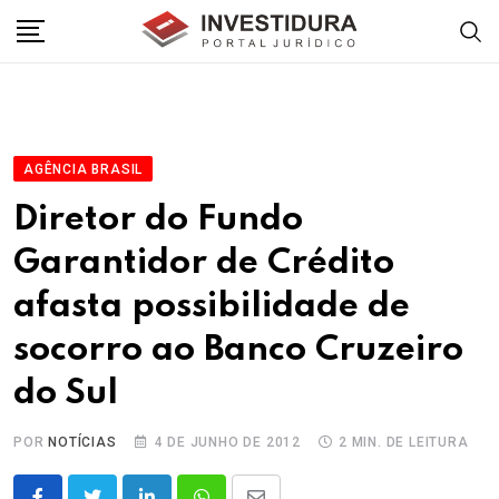
Skip
to
content
AGÊNCIA BRASIL
Diretor do Fundo
Garantidor de Crédito
afasta possibilidade de
socorro ao Banco Cruzeiro
do Sul
POR
NOTÍCIAS
4 DE JUNHO DE 2012
2 MIN. DE LEITURA