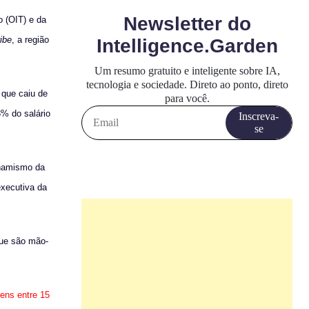
 (OIT) e da
ibe
, a região
 que caiu de
% do salário
inamismo da
executiva da
que são mão-
ens entre 15