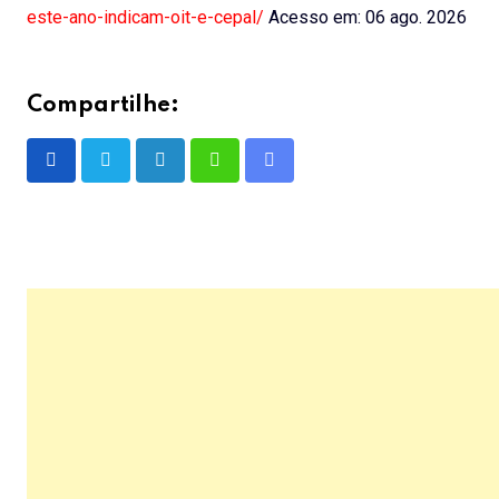
este-ano-indicam-oit-e-cepal/
Acesso em: 06 ago. 2026
Compartilhe:
LinkedIn
Whatsapp
Share
via
Email