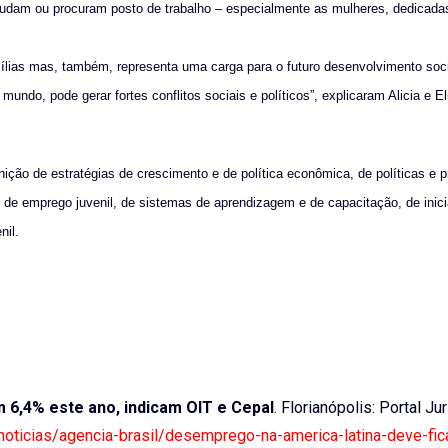
tudam ou procuram posto de trabalho – especialmente as mulheres, dedicada
ílias mas, também, representa uma carga para o futuro desenvolvimento soci
do, pode gerar fortes conflitos sociais e políticos”, explicaram Alicia e E
ição de estratégias de crescimento e de política econômica, de políticas e 
cos de emprego juvenil, de sistemas de aprendizagem e de capacitação, de inici
nil.
 6,4% este ano, indicam OIT e Cepal
. Florianópolis: Portal Ju
r/noticias/agencia-brasil/desemprego-na-america-latina-deve-fi