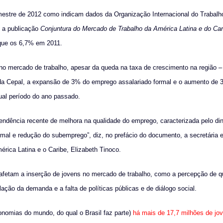
mestre de 2012 como indicam dados da Organização Internacional do Trabalho
 a publicação
Conjuntura do Mercado de Trabalho da América Latina e do Car
 que os 6,7% em 2011.
no mercado de trabalho, apesar da queda na taxa de crescimento na região –
a Cepal, a expansão de 3% do emprego assalariado formal e o aumento de 3
ual período do ano passado.
endência recente de melhora na qualidade do emprego, caracterizada pelo d
mal e redução do subemprego”, diz, no prefácio do documento, a secretária 
mérica Latina e o Caribe, Elizabeth Tinoco.
e afetam a inserção de jovens no mercado de trabalho, como a percepção de 
ção da demanda e a falta de políticas públicas e de diálogo social.
nomias do mundo, do qual o Brasil faz parte)
há mais de 17,7 milhões de jov