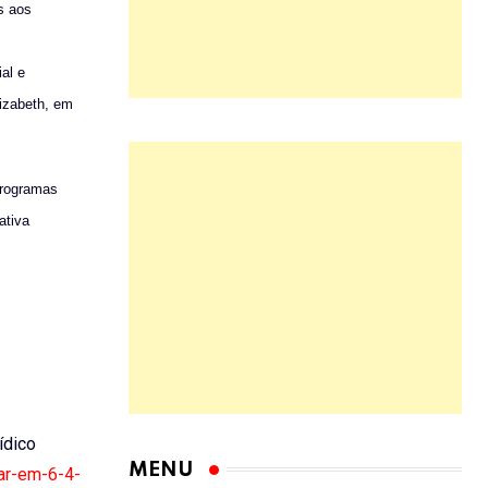
s aos
al e
lizabeth, em
programas
ativa
rídico
MENU
car-em-6-4-