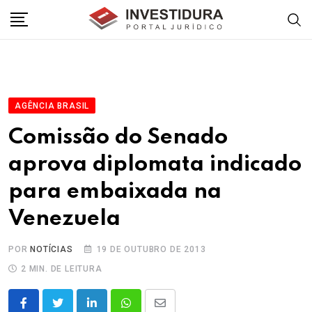
Skip
to
content
AGÊNCIA BRASIL
Comissão do Senado
aprova diplomata indicado
para embaixada na
Venezuela
POR
NOTÍCIAS
19 DE OUTUBRO DE 2013
2 MIN. DE LEITURA
LinkedIn
Whatsapp
Share