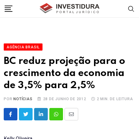
Skip
to
content
AGÊNCIA BRASIL
BC reduz projeção para o
crescimento da economia
de 3,5% para 2,5%
POR
NOTÍCIAS
28 DE JUNHO DE 2012
2 MIN. DE LEITURA
LinkedIn
Whatsapp
Share
via
Email
Kelly Oliveira