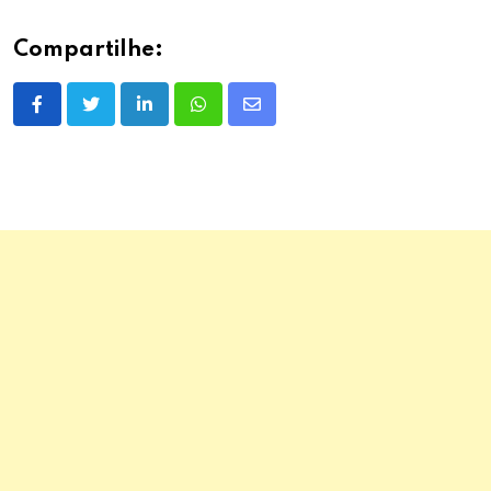
Compartilhe:
LinkedIn
Whatsapp
Share
via
Email