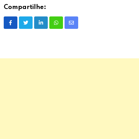
Compartilhe:
LinkedIn
Whatsapp
Share
via
Email