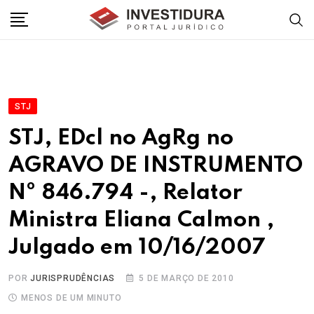
Skip
to
content
STJ
STJ, EDcl no AgRg no
AGRAVO DE INSTRUMENTO
Nº 846.794 -, Relator
Ministra Eliana Calmon ,
Julgado em 10/16/2007
POR
JURISPRUDÊNCIAS
5 DE MARÇO DE 2010
MENOS DE UM MINUTO