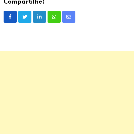
Compartilhe:
LinkedIn
Whatsapp
Share
via
Email