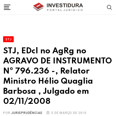
Skip
to
content
STJ
STJ, EDcl no AgRg no
AGRAVO DE INSTRUMENTO
Nº 796.236 -, Relator
Ministro Hélio Quaglia
Barbosa , Julgado em
02/11/2008
POR
JURISPRUDÊNCIAS
5 DE MARÇO DE 2010