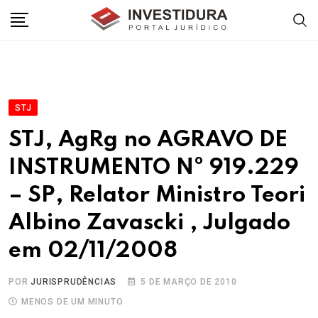
Skip
to
content
STJ
STJ, AgRg no AGRAVO DE
INSTRUMENTO Nº 919.229
– SP, Relator Ministro Teori
Albino Zavascki , Julgado
em 02/11/2008
POR
JURISPRUDÊNCIAS
5 DE MARÇO DE 2010
MENOS DE UM MINUTO