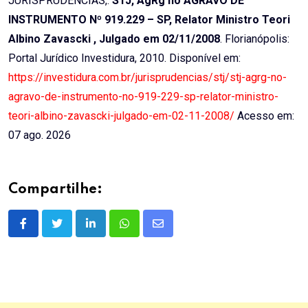
JURISPRUDÊNCIAS,.
STJ, AgRg no AGRAVO DE
INSTRUMENTO Nº 919.229 – SP, Relator Ministro Teori
Albino Zavascki , Julgado em 02/11/2008
. Florianópolis:
Portal Jurídico Investidura, 2010. Disponível em:
https://investidura.com.br/jurisprudencias/stj/stj-agrg-no-
agravo-de-instrumento-no-919-229-sp-relator-ministro-
teori-albino-zavascki-julgado-em-02-11-2008/
Acesso em:
07 ago. 2026
Compartilhe:
LinkedIn
Whatsapp
Share
via
Email